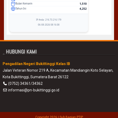
1,510
Bulan Kemarin
4,252
Tahun Ini
IP Anda : 216.73.216.179
06-08-2026 08:16:08
HUBUNGI KAMI
Pengadilan Negeri Bukittinggi Kelas IB
Jalan Veteran Nomor 219 A, Kecamatan Mandiangin Koto Selayan,
Kota Bukittinggi, Sumatera Barat 26122
(0752) 34361/34362
informasi@pn-bukittinggi.go.id
Copyright 2026
|
Sub Bagian PTIP