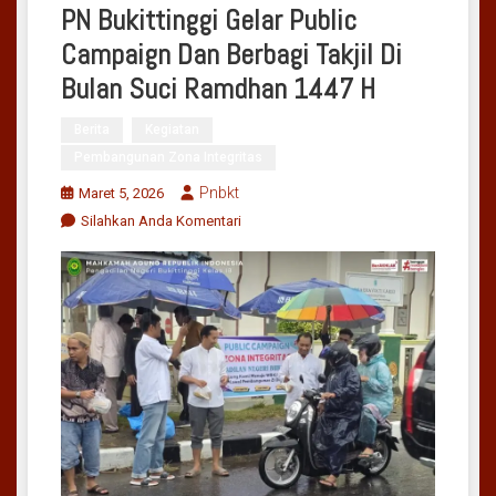
PN Bukittinggi Gelar Public
Campaign Dan Berbagi Takjil Di
Bulan Suci Ramdhan 1447 H
Berita
Kegiatan
Pembangunan Zona Integritas
Pnbkt
Maret 5, 2026
On
Silahkan Anda Komentari
PN
Bukittinggi
Gelar
Public
Campaign
Dan
Berbagi
Takjil
Di
Bulan