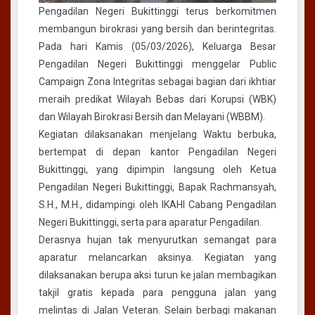
Suci
Pengadilan Negeri Bukittinggi terus berkomitmen
Ramdhan
membangun birokrasi yang bersih dan berintegritas.
1447
Pada hari Kamis (05/03/2026), Keluarga Besar
H
Pengadilan Negeri Bukittinggi menggelar Public
Campaign Zona Integritas sebagai bagian dari ikhtiar
meraih predikat Wilayah Bebas dari Korupsi (WBK)
dan Wilayah Birokrasi Bersih dan Melayani (WBBM).
Kegiatan dilaksanakan menjelang Waktu berbuka,
bertempat di depan kantor Pengadilan Negeri
Bukittinggi, yang dipimpin langsung oleh Ketua
Pengadilan Negeri Bukittinggi, Bapak Rachmansyah,
S.H., M.H., didampingi oleh IKAHI Cabang Pengadilan
Negeri Bukittinggi, serta para aparatur Pengadilan.
Derasnya hujan tak menyurutkan semangat para
aparatur melancarkan aksinya. Kegiatan yang
dilaksanakan berupa aksi turun ke jalan membagikan
takjil gratis kepada para pengguna jalan yang
melintas di Jalan Veteran. Selain berbagi makanan