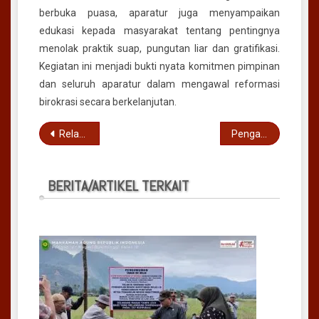
berbuka puasa, aparatur juga menyampaikan
edukasi kepada masyarakat tentang pentingnya
menolak praktik suap, pungutan liar dan gratifikasi.
Kegiatan ini menjadi bukti nyata komitmen pimpinan
dan seluruh aparatur dalam mengawal reformasi
birokrasi secara berkelanjutan.
Navigasi
Relaas Panggilan Kepada Tergugat Secara Umum Nomor 10/Pdt.G/2026/PN Bkt
Pengantar Alih Tugas Hakim dan Pegawai PN Bukittinggi
pos
BERITA/ARTIKEL TERKAIT