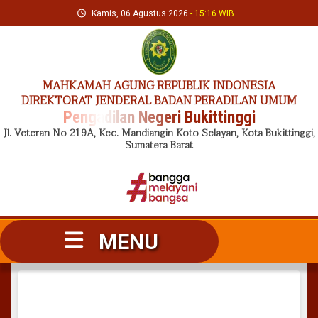
Skip
Kamis, 06 Agustus 2026
- 15:16 WIB
to
content
MAHKAMAH AGUNG REPUBLIK INDONESIA
DIREKTORAT JENDERAL BADAN PERADILAN UMUM
Pengadilan Negeri Bukittinggi
Jl. Veteran No 219A, Kec. Mandiangin Koto Selayan, Kota Bukittinggi,
Sumatera Barat
MENU