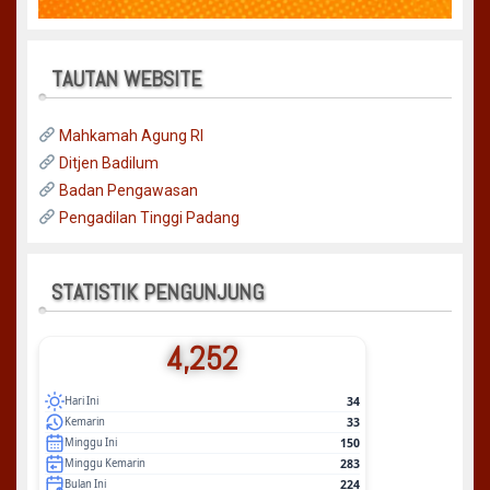
TAUTAN WEBSITE
Mahkamah Agung RI
Ditjen Badilum
Badan Pengawasan
Pengadilan Tinggi Padang
STATISTIK PENGUNJUNG
4,252
34
Hari Ini
33
Kemarin
150
Minggu Ini
283
Minggu Kemarin
224
Bulan Ini