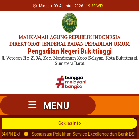
Skip
Minggu, 09 Agustus 2026
- 19:39 WIB
to
content
MAHKAMAH AGUNG REPUBLIK INDONESIA
DIREKTORAT JENDERAL BADAN PERADILAN UMUM
Pengadilan Negeri Bukittinggi
Jl. Veteran No 219A, Kec. Mandiangin Koto Selayan, Kota Bukittinggi,
Sumatera Barat
MENU
Sekilas Info
Sosialisasi Pelatihan Service Excellence dari Bank BSI
Penyera