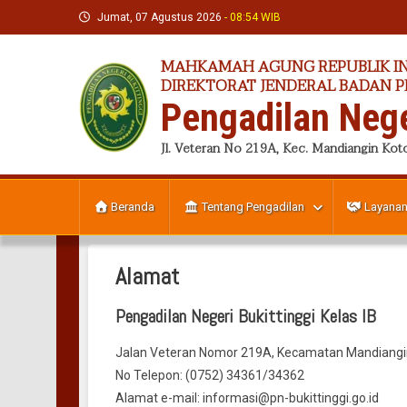
Skip
Jumat, 07 Agustus 2026
- 08:54 WIB
to
content
MAHKAMAH AGUNG REPUBLIK I
DIREKTORAT JENDERAL BADAN 
Pengadilan Nege
Jl. Veteran No 219A, Kec. Mandiangin Koto
Beranda
Tentang Pengadilan
Layanan
Alamat
Pengadilan Negeri Bukittinggi
Kelas IB
Jalan Veteran Nomor 219A, Kecamatan Mandiangin 
No Telepon: (0752) 34361/34362
Alamat e-mail: informasi@pn-bukittinggi.go.id