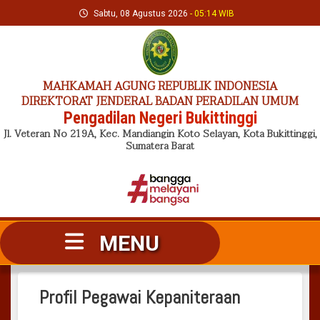
Skip
Sabtu, 08 Agustus 2026
- 05:14 WIB
to
content
MAHKAMAH AGUNG REPUBLIK INDONESIA
DIREKTORAT JENDERAL BADAN PERADILAN UMUM
Pengadilan Negeri Bukittinggi
Jl. Veteran No 219A, Kec. Mandiangin Koto Selayan, Kota Bukittinggi,
Sumatera Barat
MENU
Profil Pegawai Kepaniteraan