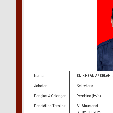
Nama
:
SUIKHSAN ARSELAN, S.
Jabatan
:
Sekretaris
Pangkat & Golongan
:
Pembina (IV/a)
Pendidikan Terakhir
:
S1 Akuntansi
S1 Ilmu Hukum