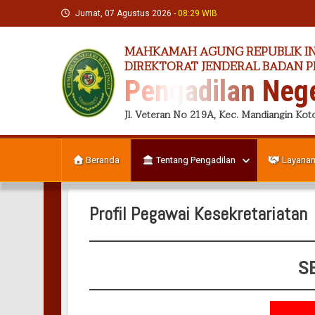
Skip
Jumat, 07 Agustus 2026
- 08:29 WIB
to
content
MAHKAMAH AGUNG REPUBLIK I
DIREKTORAT JENDERAL BADAN 
Pengadilan Nege
Jl. Veteran No 219A, Kec. Mandiangin Koto
Beranda
Tentang Pengadilan
Layanan
Profil Pegawai Kesekretariatan
S