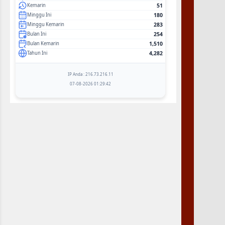
51
Kemarin
180
Minggu Ini
283
Minggu Kemarin
254
Bulan Ini
1,510
Bulan Kemarin
4,282
Tahun Ini
IP Anda : 216.73.216.11
07-08-2026 01:29:42