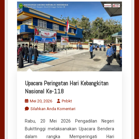
Upacara Peringatan Hari Kebangkitan
Nasional Ke-118
Mei 20, 2026
Pnbkt
On
Silahkan Anda Komentari
Upacara
Rabu, 20 Mei 2026 Pengadilan Negeri
Peringatan
Bukittinggi melaksanakan Upacara Bendera
Hari
dalam rangka Memperingati Hari
Kebangkitan