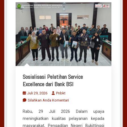
Sosialisasi Pelatihan Service
Excellence dari Bank BSI
Juli 29, 2026
Pnbkt
On
Silahkan Anda Komentari
Sosialisasi
Rabu, 29 Juli 2026 Dalam upaya
Pelatihan
meningkatkan kualitas pelayanan kepada
Service
masyarakat, Pengadilan Negeri Bukittinggi
Excellence