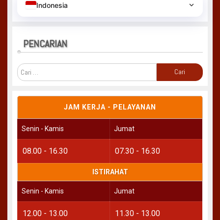
Indonesia
PENCARIAN
Cari
untuk:
JAM KERJA - PELAYANAN
Senin - Kamis
Jumat
08.00 - 16.30
07.30 - 16.30
ISTIRAHAT
Senin - Kamis
Jumat
12.00 - 13.00
11.30 - 13.00