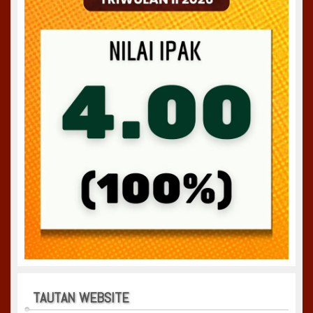
TAUTAN WEBSITE