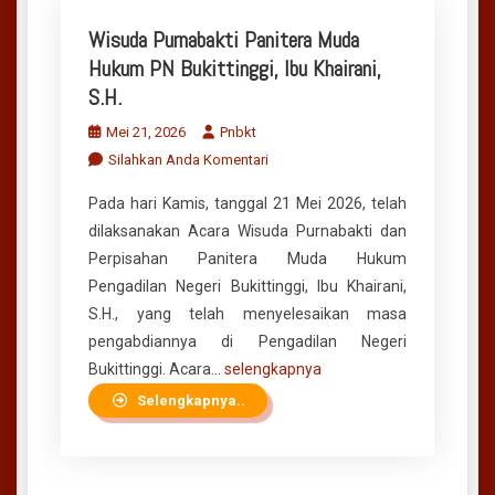
Wisuda Purnabakti Panitera Muda
Hukum PN Bukittinggi, Ibu Khairani,
S.H.
Mei 21, 2026
Pnbkt
On
Silahkan Anda Komentari
Wisuda
Pada hari Kamis, tanggal 21 Mei 2026, telah
Purnabakti
dilaksanakan Acara Wisuda Purnabakti dan
Panitera
Perpisahan Panitera Muda Hukum
Muda
Pengadilan Negeri Bukittinggi, Ibu Khairani,
Hukum
PN
S.H., yang telah menyelesaikan masa
Bukittinggi,
pengabdiannya di Pengadilan Negeri
Ibu
Bukittinggi. Acara…
selengkapnya
Khairani,
Selengkapnya..
S.H.