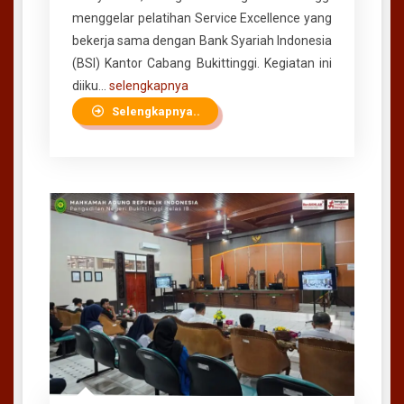
menggelar pelatihan Service Excellence yang
Dari
Bank
bekerja sama dengan Bank Syariah Indonesia
BSI
(BSI) Kantor Cabang Bukittinggi. Kegiatan ini
diiku…
selengkapnya
Selengkapnya..