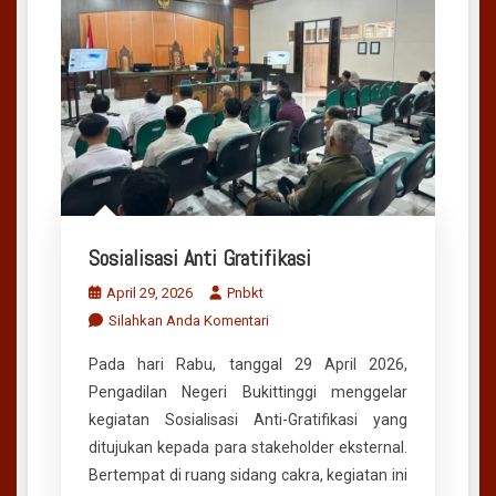
Sosialisasi Anti Gratifikasi
April 29, 2026
Pnbkt
On
Silahkan Anda Komentari
Sosialisasi
Pada hari Rabu, tanggal 29 April 2026,
Anti
Pengadilan Negeri Bukittinggi menggelar
Gratifikasi
kegiatan Sosialisasi Anti-Gratifikasi yang
ditujukan kepada para stakeholder eksternal.
Bertempat di ruang sidang cakra, kegiatan ini