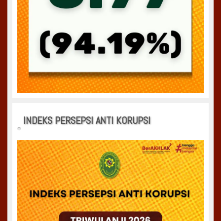
INDEKS PERSEPSI ANTI KORUPSI