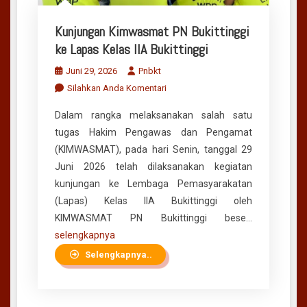
Kunjungan Kimwasmat PN Bukittinggi
ke Lapas Kelas IIA Bukittinggi
Juni 29, 2026
Pnbkt
On
Silahkan Anda Komentari
Kunjungan
Dalam rangka melaksanakan salah satu
Kimwasmat
tugas Hakim Pengawas dan Pengamat
PN
(KIMWASMAT), pada hari Senin, tanggal 29
Bukittinggi
Juni 2026 telah dilaksanakan kegiatan
Ke
Lapas
kunjungan ke Lembaga Pemasyarakatan
Kelas
(Lapas) Kelas IIA Bukittinggi oleh
IIA
KIMWASMAT PN Bukittinggi bese…
Bukittinggi
selengkapnya
Selengkapnya..